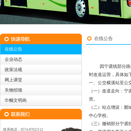
在线公告
在线公告
企业动态
因宁裘线部分路
政策法规
时改道运营，具体如
网上课堂
一、公交横溪站至公交福
失物招领
（一）改道走向：宁
营。
巾帼文明岗
（二）站点增设：鄞
中心学校。
（三）撤销部分宁裘
联系电话：0574-87022112