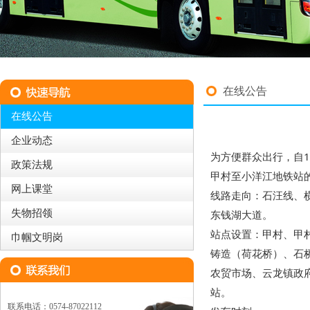
在线公告
在线公告
企业动态
为方便群众出行，自
政策法规
甲村至小洋江地铁站
网上课堂
线路走向：石汪线、
失物招领
东钱湖大道。
站点设置：甲村、甲
巾帼文明岗
铸造（荷花桥）、石
农贸市场、云龙镇政
站。
联系电话：0574-87022112