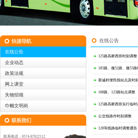
在线公告
在线公告
125路高桥西班时刻调整
企业动态
185路、微52路、微5
政策法规
新诚村便民线站点及时
网上课堂
108路、123路站点调整
失物招领
125路高桥西班实行临
巾帼文明岗
公交线路作时刻调整
128等线路临时调整通告
联系电话：0574-87022112